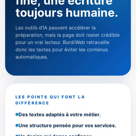
fine, une écriture
toujours humaine.
Les outils d’IA peuvent accélérer la
préparation, mais la page doit rester crédible
pour un vrai lecteur. BurdiWeb retravaille
donc les textes pour éviter les contenus
automatiques.
LES POINTS QUI FONT LA
DIFFÉRENCE
Des textes adaptés à votre métier.
Une structure pensée pour vos services.