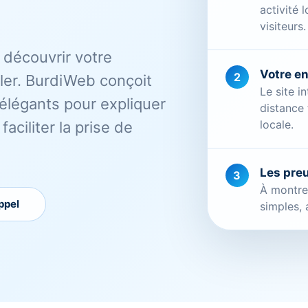
activité 
visiteurs.
t découvrir votre
Votre e
2
ler. BurdiWeb conçoit
Le site i
t élégants pour expliquer
distance
locale.
aciliter la prise de
Les pre
3
À montrer
ppel
simples, 