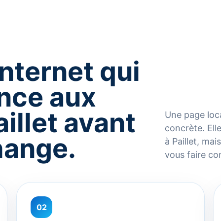
internet qui
ance aux
aillet avant
Une page loca
concrète. El
hange.
à Paillet, mai
vous faire co
02