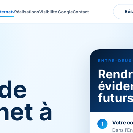
Rés
nternet
Réalisations
Visibilité Google
Contact
ENTRE-DEUX
Rendre
 de
évide
futurs
net à
Votre c
1
Dans l’En