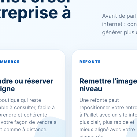
reprise à
Avant de parle
internet : co
générer plus
OMMERCE
REFONTE
dre ou réserver
Remettre l’image
ligne
niveau
outique qui reste
Une refonte peut
ble à consulter, facile à
repositionner votre entr
rendre et cohérente
à Paillet avec un site int
 votre façon de vendre à
plus clair, plus rapide et
et comme à distance.
mieux aligné avec votre
niveau réel.