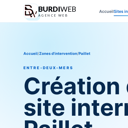
BURDI
WEB
Accueil
Sites i
AGENCE WEB
Accueil
/
Zones d'intervention
/
Paillet
ENTRE-DEUX-MERS
Création
site inter