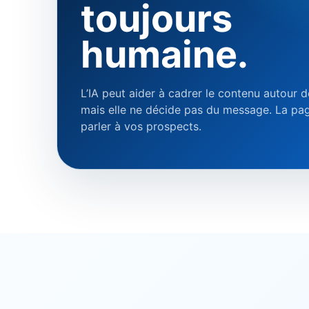
toujours
humaine.
L’IA peut aider à cadrer le contenu autour de
mais elle ne décide pas du message. La pag
parler à vos prospects.