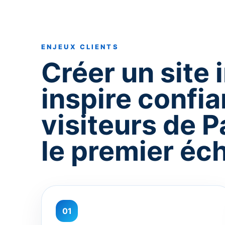
ENJEUX CLIENTS
Créer un site 
inspire confi
visiteurs de P
le premier éc
01