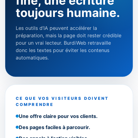
fine, une écriture
toujours humaine.
Les outils d’IA peuvent accélérer la
préparation, mais la page doit rester crédible
pour un vrai lecteur. BurdiWeb retravaille
donc les textes pour éviter les contenus
automatiques.
CE QUE VOS VISITEURS DOIVENT
COMPRENDRE
Une offre claire pour vos clients.
Des pages faciles à parcourir.