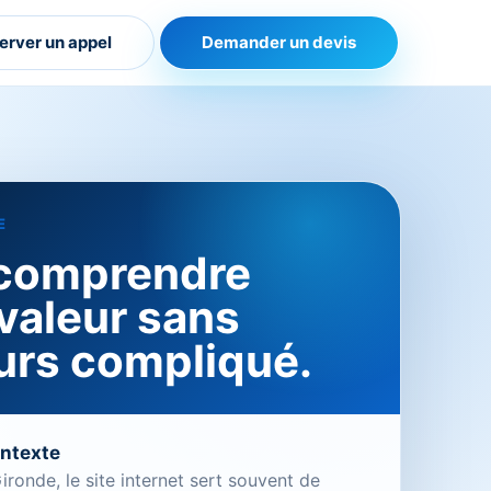
erver un appel
Demander un devis
E
 comprendre
 valeur sans
urs compliqué.
ontexte
ronde, le site internet sert souvent de