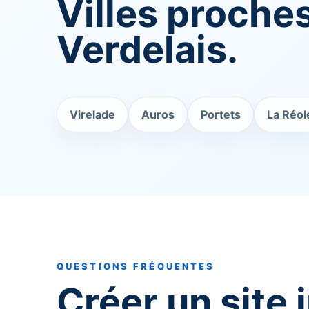
Villes proche
Verdelais.
Virelade
Auros
Portets
La Réol
QUESTIONS FRÉQUENTES
Créer un site 