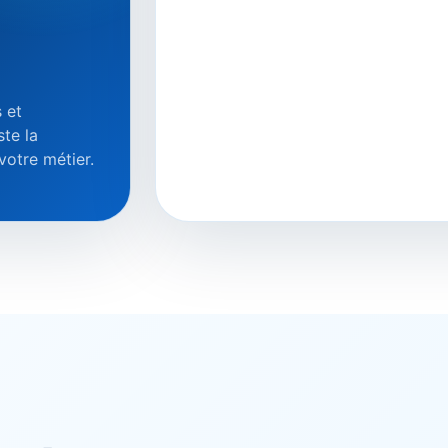
s et
ste la
 votre métier.