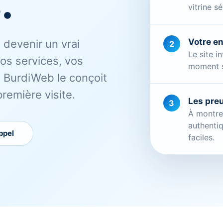
.
vitrine s
Votre e
t devenir un vrai
2
Le site i
vos services, vos
moment s
r. BurdiWeb le conçoit
première visite.
Les pre
3
À montrer
authentiq
ppel
faciles.