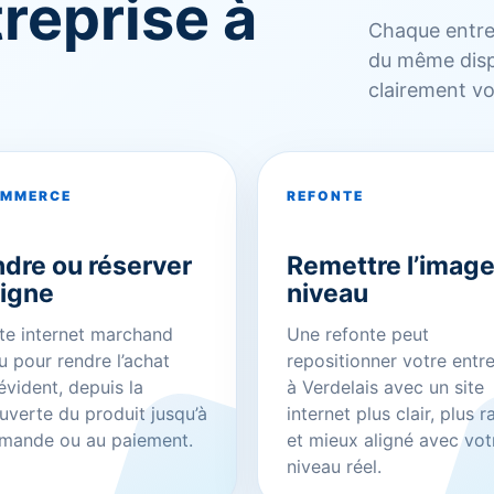
reprise à
Chaque entrep
du même dispos
clairement vo
OMMERCE
REFONTE
dre ou réserver
Remettre l’image
ligne
niveau
te internet marchand
Une refonte peut
 pour rendre l’achat
repositionner votre entr
évident, depuis la
à Verdelais avec un site
verte du produit jusqu’à
internet plus clair, plus 
emande ou au paiement.
et mieux aligné avec vot
niveau réel.