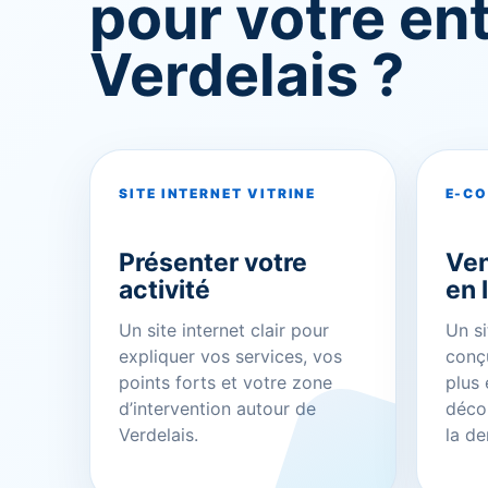
pour votre ent
Verdelais ?
SITE INTERNET VITRINE
E-C
Présenter votre
Ven
activité
en 
Un site internet clair pour
Un si
expliquer vos services, vos
conçu
points forts et votre zone
plus 
d’intervention autour de
décou
Verdelais.
la d