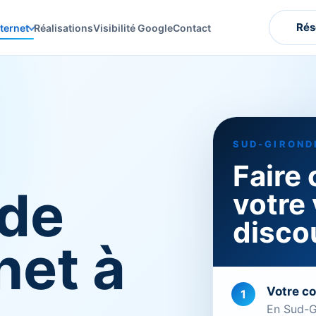
Rés
nternet
Réalisations
Visibilité Google
Contact
SUD-GIROND
Faire
 de
votre
disco
net à
Votre c
1
En Sud-Gi