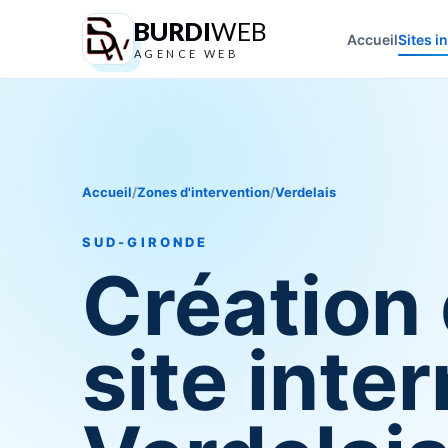
BURDI
WEB
Accueil
Sites i
AGENCE WEB
Accueil
/
Zones d'intervention
/
Verdelais
SUD-GIRONDE
Création
site inter