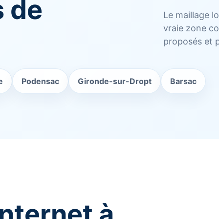
s de
Le maillage l
vraie zone co
proposés et p
e
Podensac
Gironde-sur-Dropt
Barsac
internet à