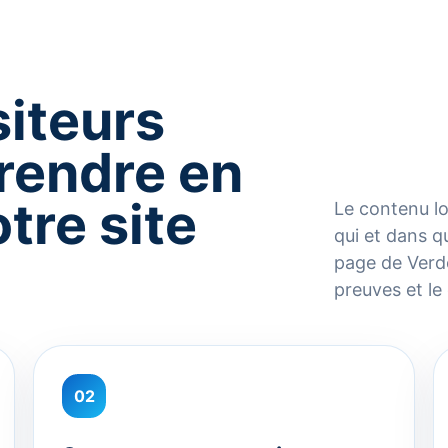
siteurs
rendre en
otre site
Le contenu lo
qui et dans q
page de Verdel
preuves et le
02